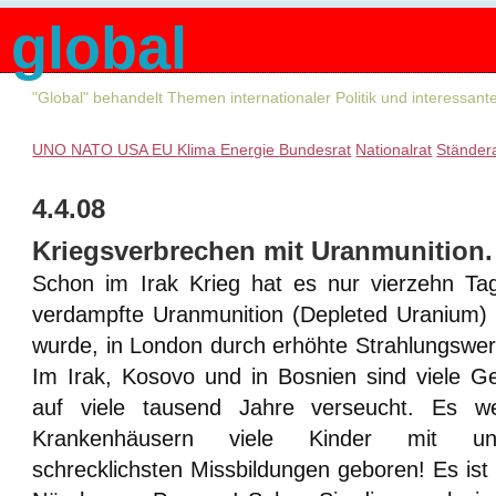
global
"Global" behandelt Themen internationaler Politik und interessan
UNO
NATO
USA
EU
Klima
Energie
Bundesrat
Nationalrat
Ständer
4.4.08
Kriegsverbrechen mit Uranmunition.
Schon im Irak Krieg hat es nur vierzehn Tag
verdampfte Uranmunition (Depleted Uranium)
wurde, in London durch erhöhte Strahlungswe
Im Irak, Kosovo und in Bosnien sind viele G
auf viele tausend Jahre verseucht. Es we
Krankenhäusern viele Kinder mit ung
schrecklichsten Missbildungen geboren! Es ist 