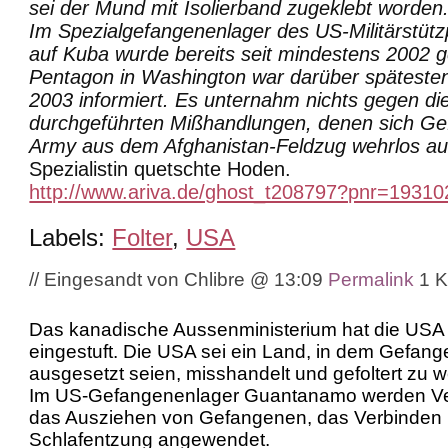
sei der Mund mit Isolierband zugeklebt worden
Im Spezialgefangenenlager des US-Militärstü
auf Kuba wurde bereits seit mindestens 2002 ge
Pentagon in Washington war darüber späteste
2003 informiert. Es unternahm nichts gegen di
durchgeführten Mißhandlungen, denen sich G
Army aus dem Afghanistan-Feldzug wehrlos aus
Spezialistin quetschte Hoden.
http://www.ariva.de/ghost_t208797?pnr=19310
Labels:
Folter
,
USA
// Eingesandt von Chlibre @ 13:09
Permalink
1 
Das kanadische Aussenministerium hat die USA a
eingestuft. Die USA sei ein Land, in dem Gefan
ausgesetzt seien, misshandelt und gefoltert zu 
Im US-Gefangenenlager Guantanamo werden Ve
das Ausziehen von Gefangenen, das Verbinden 
Schlafentzung angewendet.