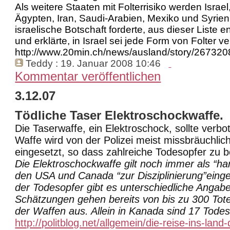
Als weitere Staaten mit Folterrisiko werden Israel
Ägypten, Iran, Saudi-Arabien, Mexiko und Syrie
israelische Botschaft forderte, aus dieser Liste e
und erklärte, in Israel sei jede Form von Folter v
http://www.20min.ch/news/ausland/story/26732
Teddy
: 19. Januar 2008 10:46
Kommentar veröffentlichen
3.12.07
Tödliche Taser Elektroschockwaffe.
Die Taserwaffe, ein Elektroschock, sollte verb
Waffe wird von der Polizei meist missbräuchlic
eingesetzt, so dass zahlreiche Todesopfer zu b
Die Elektroschockwaffe gilt noch immer als “ha
den USA und Canada “zur Disziplinierung”einge
der Todesopfer gibt es unterschiedliche Angabe
Schätzungen gehen bereits von bis zu 300 Tote
der Waffen aus. Allein in Kanada sind 17 Todes
http://politblog.net/allgemein/die-reise-ins-lan