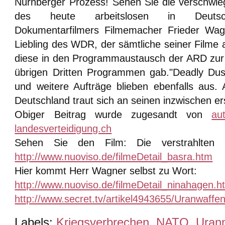
Nürnberger Prozess!
Sehen Sie die verschwi
des heute arbeitslosen in Deutsc
Dokumentarfilmers Filmemacher Frieder Wag
Liebling des WDR, der sämtliche seiner Filme 
diese in den Programmaustausch der ARD zur 
übrigen Dritten Programmen gab."Deadly Dust
und weitere Aufträge blieben ebenfalls aus. 
Deutschland traut sich an seinen inzwischen ers
Obiger Beitrag wurde zugesandt von
au
landesverteidigung.ch
Sehen Sie den Film: Die verstrahlten
http://www.nuoviso.de/filmeDetail_basra.htm
Hier kommt Herr Wagner selbst zu Wort:
http://www.nuoviso.de/filmeDetail_ninahagen.h
http://www.secret.tv/artikel4943655/Uranwaffe
Labels:
Kriegsverbrechen
,
NATO
,
Uran