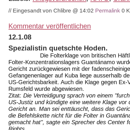
// Eingesandt von Chlibre @ 14:02
Permalink
0 
Kommentar veröffentlichen
12.1.08
Spezialistin quetschte Hoden.
Die Folterklage von britischen Häf
Folter-Konzentrationslagers Guantánamo wur
Gericht zurückgewiesen mit der fadenscheinig
Gefangenenlager auf Kuba liege ausserhalb der
US-Gerichtsbarkeit. Auch die Klage gegen Ex-
Rumsfeld wurde abgewiesen.
Zitat:
Die Verteidigung sprach von einem "furcht
US-Justiz und kündigte eine weitere Klage vo
Gericht an. Man sei enttäuscht, dass das Geri
die Befehlskette nicht für die Folter in Guantá
gemacht hat", sagte ein Sprecher des Center fo
Rights.