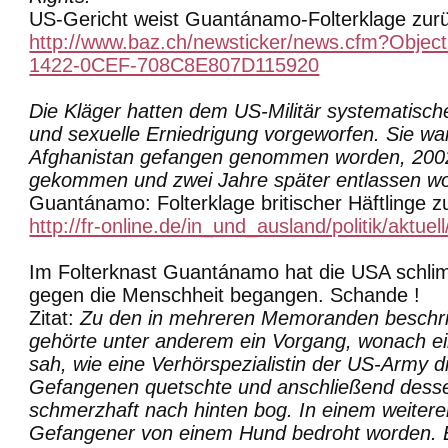
US-Gericht weist Guantánamo-Folterklage zur
http://www.baz.ch/newsticker/news.cfm?Obje
1422-0CEF-708C8E807D115920
Die Kläger hatten dem US-Militär systematisc
und sexuelle Erniedrigung vorgeworfen. Sie w
Afghanistan gefangen genommen worden, 20
gekommen und zwei Jahre später entlassen w
Guantánamo: Folterklage britischer Häftlinge 
http://fr-online.de/in_und_ausland/politik/akt
Im Folterknast Guantánamo hat die USA schl
gegen die Menschheit begangen. Schande !
Zitat:
Zu den in mehreren Memoranden beschri
gehörte unter anderem ein Vorgang, wonach ei
sah, wie eine Verhörspezialistin der US-Army 
Gefangenen quetschte und anschließend des
schmerzhaft nach hinten bog. In einem weiteren
Gefangener von einem Hund bedroht worden. E