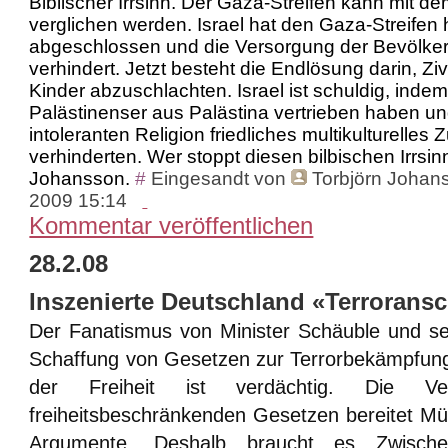
Biblischer Irrsinn. Der Gaza-Streifen kann mit 
verglichen werden. Israel hat den Gaza-Streifen
abgeschlossen und die Versorgung der Bevölke
verhindert. Jetzt besteht die Endlösung darin, Zi
Kinder abzuschlachten. Israel ist schuldig, indem
Palästinenser aus Palästina vertrieben haben und
intoleranten Religion friedliches multikulturell
verhinderten. Wer stoppt diesen bilbischen Irrsinn
Johansson.
#
Eingesandt von
Torbjörn Johan
2009 15:14
Kommentar veröffentlichen
28.2.08
Inszenierte Deutschland «Terrorans
Der Fanatismus von Minister Schäuble und se
Schaffung von Gesetzen zur Terrorbekämpfun
der Freiheit ist verdächtig. Die Ve
freiheitsbeschränkenden Gesetzen bereitet M
Argumente. Deshalb braucht es Zwischen