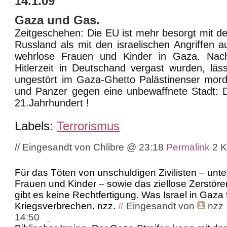
14.1.09
Gaza und Gas.
Zeitgeschehen: Die EU ist mehr besorgt mit d
Russland als mit den israelischen Angriffen 
wehrlose Frauen und Kinder in Gaza. Nac
Hitlerzeit in Deutschand vergast wurden, lä
ungestört im Gaza-Ghetto Palästinenser mor
und Panzer gegen eine unbewaffnete Stadt: D
21.Jahrhundert !
Labels:
Terrorismus
// Eingesandt von Chlibre @ 23:18
Permalink
2 
Für das Töten von unschuldigen Zivilisten – unte
Frauen und Kinder – sowie das ziellose Zerstören
gibt es keine Rechtfertigung. Was Israel in Gaza tr
Kriegsverbrechen. nzz.
#
Eingesandt von
nzz
14:50