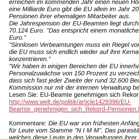
erreichen im kommenden Jahr einen neuen Hö
eine Milliarde Euro gibt die EU allein im Jahr 20
Pensionen ihrer ehemaligen Mitarbeiter aus.
Die Jahrespension der EU-Beamten liegt durchsc
70.124 Euro. "Das entspricht einem monatlich
Euro."
"Sinnlosen Verbeamtungen muss ein Riegel v
die EU muss sich endlich wieder auf ihre Kern
konzentrieren."
"Wir haben in einigen Bereichen der EU innerha
Personalzuwächse von 150 Prozent zu verzeic
dass sich fast jeder Zweite der rund 32.600 B
Kommission nur mit der internen Verwaltung bes
Lesen Sie: EU-Beamte genehmigen sich Rekor
http://www.welt.de/politik/article1429396/EU-
Beamte_genehmigen_sich_Rekord-Pensionen.
Kommentare:
Die EU war von frühesten Anfäng
für Leute vom Stamme "N I M M". Das parasitä
welches diese Leute in den Verwaltungen ihrer