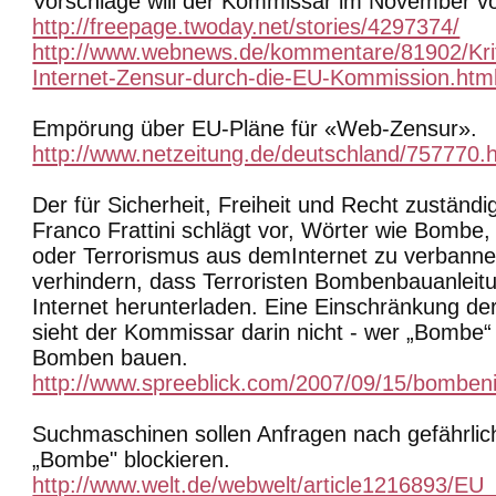
Vorschläge will der Kommissar im November vo
http://freepage.twoday.net/stories/4297374/
http://www.webnews.de/kommentare/81902/Krit
Internet-Zensur-durch-die-EU-Kommission.htm
Empörung über EU-Pläne für «Web-Zensur».
http://www.netzeitung.de/deutschland/757770.
Der für Sicherheit, Freiheit und Recht zustän
Franco Frattini schlägt vor, Wörter wie Bombe
oder Terrorismus aus demInternet zu verbannen
verhindern, dass Terroristen Bombenbauanlei
Internet herunterladen. Eine Einschränkung der
sieht der Kommissar darin nicht - wer „Bombe“ t
Bomben bauen.
http://www.spreeblick.com/2007/09/15/bomben
Suchmaschinen sollen Anfragen nach gefährlic
„Bombe" blockieren.
http://www.welt.de/webwelt/article1216893/EU