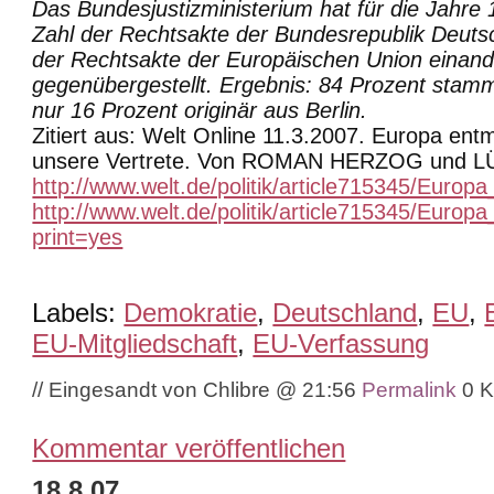
Das Bundesjustizministerium hat für die Jahre 
Zahl der Rechtsakte der Bundesrepublik Deuts
der Rechtsakte der Europäischen Union einand
gegenübergestellt. Ergebnis: 84 Prozent stam
nur 16 Prozent originär aus Berlin.
Zitiert aus: Welt Online 11.3.2007. Europa ent
unsere Vertrete. Von ROMAN HERZOG und 
http://www.welt.de/politik/article715345/Euro
http://www.welt.de/politik/article715345/Euro
print=yes
Labels:
Demokratie
,
Deutschland
,
EU
,
EU-Mitgliedschaft
,
EU-Verfassung
// Eingesandt von Chlibre @ 21:56
Permalink
0 
Kommentar veröffentlichen
18.8.07