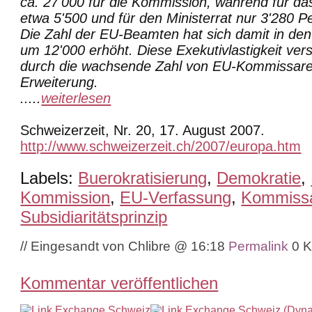
ca. 27'000 für die Kommission, während für das
etwa 5'500 und für den Ministerrat nur 3'280 P
Die Zahl der EU-Beamten hat sich damit in den
um 12'000 erhöht. Diese Exekutivlastigkeit vers
durch die wachsende Zahl von EU-Kommissare
Erweiterung.
.....
weiterlesen
Schweizerzeit, Nr. 20, 17. August 2007.
http://www.schweizerzeit.ch/2007/europa.htm
Labels:
Buerokratisierung
,
Demokratie
,
Kommission
,
EU-Verfassung
,
Kommiss
Subsidiaritätsprinzip
// Eingesandt von Chlibre @ 16:18
Permalink
0 
Kommentar veröffentlichen