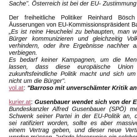
Sache". Österreich ist bei der EU- Zustimmung 
Der freiheitliche Politiker Reinhard Bösc
Äusserungen von EU-Kommissionspräsident Ba
„Es ist reine Heuchelei zu behaupten, man w
Bürger kommunizieren und gleichzeitig Vo
verhindern, oder ihre Ergebnisse nachher 
verbiegen.
Es bedarf keiner Kampagnen, um die Men
lassen, dass diese europäische Union
zukunftsfeindliche Politik macht und sich u
nicht um die Bürger".
vol.at
:
"Barroso mit unverschämter Kritik an
kurier.at
:
Gusenbauer wendet sich von der E
Bundeskanzler Alfred Gusenbauer (SPÖ) me
Schwenk seiner Partei in der EU-Politik an, 
sei ratifiziert worden, sollte es aber mass
einem Vertrag geben, und dieser neue Vertra
werden müssen, "würde klarerweise ein solcher