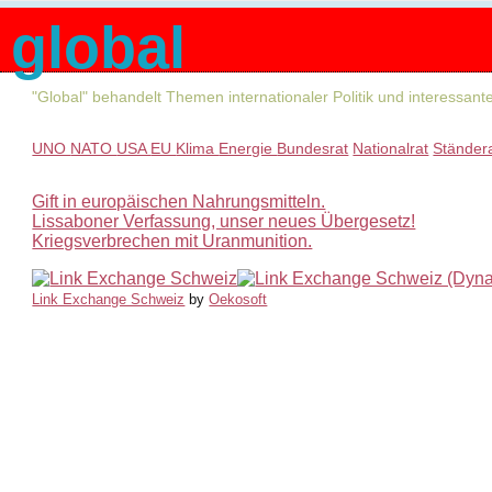
global
"Global" behandelt Themen internationaler Politik und interessan
UNO
NATO
USA
EU
Klima
Energie
Bundesrat
Nationalrat
Ständer
Gift in europäischen Nahrungsmitteln.
Lissaboner Verfassung, unser neues Übergesetz!
Kriegsverbrechen mit Uranmunition.
Link Exchange Schweiz
by
Oekosoft