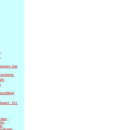
.
.
 seinen Job
zockerei.
hl.
n
danzfähig
hweiz - EU.
istan
,
ung
,
at
,
rokratie
,