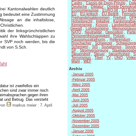
Castro
,
Cassis-de-Dijon-Prinzip
,
Dat
Deutsche
,
Diktatur
,
Direkte Demokrat
ei Kantonalwahlen deutlich
Economiesuisse
,
EURO 08
,
EU-Botsc
olg bedeutet eine Zustimmung
EU
,
EU-kritisch
,
EU-Beitritt
,
Fernseh
Freihandelsabkommen
,
Freiheit
,
GP
bsage an die inhaltslose,
Hoheitsrecht
,
Initiative
,
Kantonsratsw
Christlichen.
Kernenergie
,
Kosovo
,
Landwirtschaft
Gewalt
,
Lohndumping
,
Meinungsäus
k der linksgrünchristlichen
NATO
,
Neutralität
,
Opposition
,
Parte
swahl ihre Wahlschlappen zu
Personenfreizuegigkeit
,
Polizei
,
Rassismusstrafnorm,
,
Referendum
,
er SVP noch werden, bis die
Roschacher
,
Schweizer
,
Schweizerd
andt von S.Sch.
Schengen
,
SIS
,
Sozialismus
,
Souver
SP
,
Stromversorgung
,
Staatsausgab
Steuerstreit
,
Steuer
,
Steuerhoheit
,
S
Terrorismus
,
Tibet
,
TV
,
UNO
,
Völke
Wahl
,
WEF
ahl
Archiv
-Januar 2005
-Februar 2005
-März 2005
ur ist zweifellos ein
rachen sind zwar immer noch
-April 2005
heimabsprachen gegen ihren
-Mai 2005
rat und Betrug. Das versteht
-Juni 2005
 von
markus meier
: 7. April
-Juli 2005
-August 2005
-Oktober 2005
-November 2005
-Dezember 2005
-Januar 2006