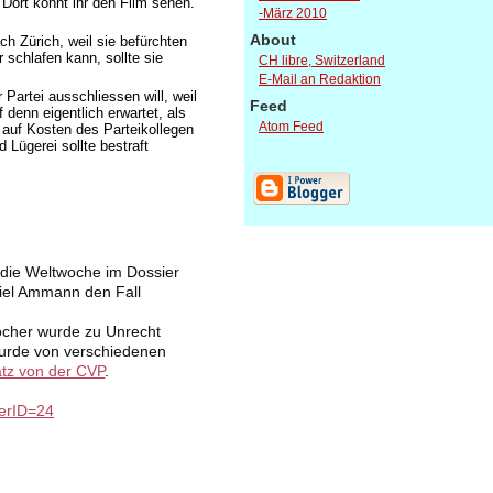
 Dort könnt ihr den Film sehen.
-März 2010
About
h Zürich, weil sie befürchten
schlafen kann, sollte sie
CH libre, Switzerland
E-Mail an Redaktion
Partei ausschliessen will, weil
Feed
 denn eigentlich erwartet, als
Atom Feed
auf Kosten des Parteikollegen
 Lügerei sollte bestraft
t die Weltwoche im Dossier
iel Ammann den Fall
ocher wurde zu Unrecht
 wurde von verschiedenen
tz von der CVP
.
ierID=24