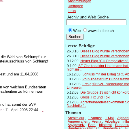
Abstimmungen
Umfragen
Links
Archiv und Web Suche
Web
www.ch-libre.ch
Letzte Beiträge
26.3.10
Dieses Blog wurde verschoben
26.3.10
Dieses Blog wurde verschoben
e die Wahl von Schlumpf zur
Parteiausschluss von Schlumpf
9.12.09
Neuer Blog "CH Perspektiven".
9.1.09
SF-Chefredaktor Haldimann hat
nicht im ...
fest und am 11.04.2008
16.12.08
Schluss mit der Billag SRG Ab
10.12.08
Polit-Theater um Bundesratwa
10.12.08
Erfolg für SVP. Niederlage vo
en von welchen Bundesräten
Linksgrün.
vorschreiben zu können wen
5.12.08
Die Gruppe 13 ist nicht konkor
3.12.08
Gross, Fix und Foxi
2.12.08
Agrarfreihandelsabkommen Sc
 und hat somit der SVP
Nachteile f...
er
: 11. April 2008 22:44
Themen
Architektur
,
1.August
,
1.Mai
,
Afghan
Armeewaffen
,
Arena
,
Arbeitsvermittl
Asylgesetz
,
Bern
,
bilateral
,
Bundesr
Bundesanwaltschaft
,
Bundesfeier
,
Bü