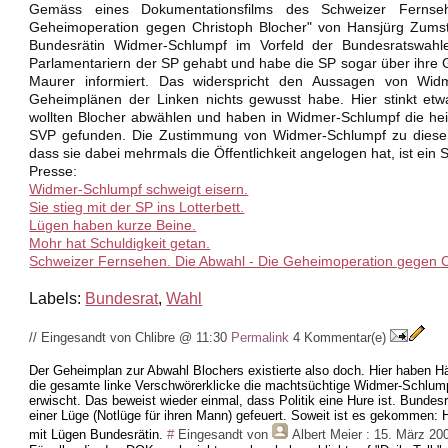
Gemäss eines Dokumentationsfilms des Schweizer Fernse
Geheimoperation gegen Christoph Blocher" von Hansjürg Zumst
Bundesrätin Widmer-Schlumpf im Vorfeld der Bundesratswahl
Parlamentariern der SP gehabt und habe die SP sogar über ihre 
Maurer informiert. Das widerspricht den Aussagen von Wid
Geheimplänen der Linken nichts gewusst habe. Hier stinkt et
wollten Blocher abwählen und haben in Widmer-Schlumpf die hei
SVP gefunden. Die Zustimmung von Widmer-Schlumpf zu diesem 
dass sie dabei mehrmals die Öffentlichkeit angelogen hat, ist ein 
Presse:
Widmer-Schlumpf schweigt eisern.
Sie stieg mit der SP ins Lotterbett.
Lügen haben kurze Beine.
Mohr hat Schuldigkeit getan.
Schweizer Fernsehen. Die Abwahl - Die Geheimoperation gegen C
Labels:
Bundesrat
,
Wahl
// Eingesandt von Chlibre @ 11:30
Permalink
4 Kommentar(e)
Der Geheimplan zur Abwahl Blochers existierte also doch. Hier haben 
die gesamte linke Verschwörerklicke die machtsüchtige Widmer-Schlu
erwischt. Das beweist wieder einmal, dass Politik eine Hure ist. Bund
einer Lüge (Notlüge für ihren Mann) gefeuert. Soweit ist es gekommen:
mit Lügen Bundesrätin.
#
Eingesandt von
Albert Meier
: 15. März 20