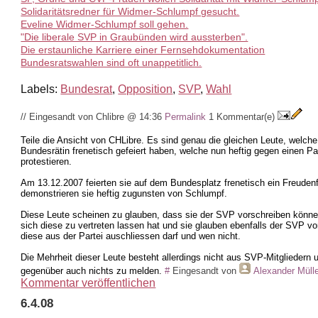
Solidaritätsredner für Widmer-Schlumpf gesucht.
Eveline Widmer-Schlumpf soll gehen.
"Die liberale SVP in Graubünden wird aussterben".
Die erstaunliche Karriere einer Fernsehdokumentation
Bundesratswahlen sind oft unappetitlich.
Labels:
Bundesrat
,
Opposition
,
SVP
,
Wahl
// Eingesandt von Chlibre @ 14:36
Permalink
1 Kommentar(e)
Teile die Ansicht von CHLibre. Es sind genau die gleichen Leute, welch
Bundesrätin frenetisch gefeiert haben, welche nun heftig gegen einen 
protestieren.
Am 13.12.2007 feierten sie auf dem Bundesplatz frenetisch ein Freuden
demonstrieren sie heftig zugunsten von Schlumpf.
Diese Leute scheinen zu glauben, dass sie der SVP vorschreiben könn
sich diese zu vertreten lassen hat und sie glauben ebenfalls der SVP 
diese aus der Partei auschliessen darf und wen nicht.
Die Mehrheit dieser Leute besteht allerdings nicht aus SVP-Mitgliedern
gegenüber auch nichts zu melden.
#
Eingesandt von
Alexander Müll
Kommentar veröffentlichen
6.4.08