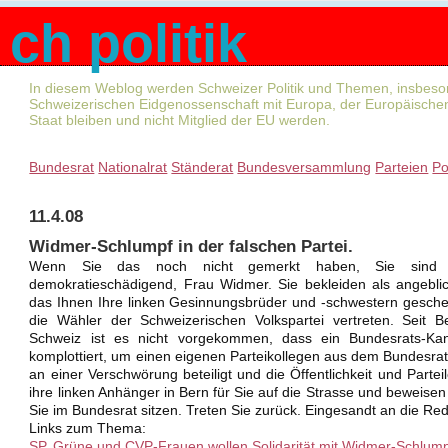
ch politik
In diesem Weblog werden Schweizer Politik und Themen, insbeson
Schweizerischen Eidgenossenschaft mit Europa, der Europäischen
Staat bleiben und nicht Mitglied der EU werden.
Bundesrat
Nationalrat
Ständerat
Bundesversammlung
Parteien
Po
11.4.08
Widmer-Schlumpf in der falschen Partei.
Wenn Sie das noch nicht gemerkt haben, Sie sind st
demokratieschädigend, Frau Widmer. Sie bekleiden als angeblic
das Ihnen Ihre linken Gesinnungsbrüder und -schwestern geschen
die Wähler der Schweizerischen Volkspartei vertreten. Seit 
Schweiz ist es nicht vorgekommen, dass ein Bundesrats-Kan
komplottiert, um einen eigenen Parteikollegen aus dem Bundesra
an einer Verschwörung beteiligt und die Öffentlichkeit und Parte
ihre linken Anhänger in Bern für Sie auf die Strasse und beweis
Sie im Bundesrat sitzen. Treten Sie zurück. Eingesandt an die Red
Links zum Thema:
SP, Grüne und CVP-Frauen wollen Solidarität mit Widmer-Schlump