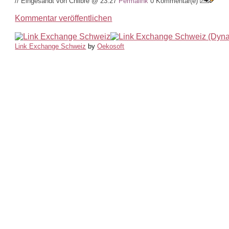
// Eingesandt von Chlibre @ 23:27
Permalink
0 Kommentar(e)
Kommentar veröffentlichen
Link Exchange Schweiz
by
Oekosoft