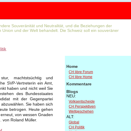
dere Souveränität und Neutralität, und die Beziehungen der
 Union und der Welt behandelt. Die Schweiz soll ein souveräner
litik
Home
CH libre Forum
CH libre Home
ur, machtstsüchtig und
he SVP-Vertreterin ein Amt,
Kommentare
kt haben und nicht weil Sie
Blogs
Bestehen des Bundesstaates
NEU:
didat mit der Gegenpartei
Volksentscheide
t abzuwählen. Sie haben sich
CH Perspektiven
ileute betrogen. Heute gehen
Weltgeschehen
en erneut, von wessen Gnaden
ALT:
. von Roland Müller.
Global
CH Politik
f.