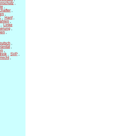
enschutz
,
ie
,
hafter
,
en
,
K
,
Hanf
,
ahlen
,
,
Linke
serung
,
ien
,
eutsch
,
änität
,
en
,
treik
,
SVP
,
rrecht
,