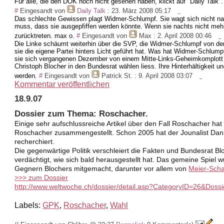
Für alle, die den DOK noch nicht gesehen haben, klickt auf "Daily Talk".
#
Eingesandt von
Daily Talk
: 23. März 2008 05:17
Das schlechte Gewissen plagt Widmer-Schlumpf. Sie wagt sich nicht nac
muss, dass sie ausgepfiffen werden könnte. Wenn sie nachts nicht mehr 
zurücktreten. max o.
#
Eingesandt von
Max
: 2. April 2008 00:46
Die Linke schäumt weiterhin über die SVP, die Widmer-Schlumpf von der 
sie die eigene Partei hinters Licht geführt hat. Was hat Widmer-Schlumpf
sie sich vergangenen Dezember von einem Mitte-Links-Geheimkomplott 
Christoph Blocher in den Bundesrat wählen liess. Ihre Hinterhältigkeit und
werden.
#
Eingesandt von
Patrick St.
: 9. April 2008 03:07
Kommentar veröffentlichen
18.9.07
Dossier zum Thema: Roschacher.
Einige sehr aufschlussreiche Artikel über den Fall Roschacher ha
Roschacher zusammengestellt. Schon 2005 hat der Jounalist Dan
recherchiert.
Die gegenwärtige Politik
verschleiert
die Fakten und Bundesrat Bl
verdächtigt, wie sich bald herausgestellt hat. Das gemeine Spiel
Gegnern Blochers mitgemacht, darunter vor allem von
Meier-Scha
>>> zum Dossier
http://www.weltwoche.ch/dossier/detail.asp?CategoryID=26&Doss
Labels:
GPK
,
Roschacher
,
Wahl