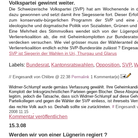
Volkspartei gewinnt weiter.
Die Schweizerische Volkspartei (SVP) hat am Wochenende in dr
dazu gewonnen und setzt damit ihre Siegesserie fort. Dieser Erf
zum konservativ-bürgerlichen Programm der SVP und eine A
ideologische und dogmatische Politik von Sozialisten, Grünen und 
Eine Mehrheit des Stimmvolkes wendet sich von der Lügenpoliti
Verliererkoalition ab, die mit Geheimkomplotten zur Bundesrat
verdecken versuchen. Wie viel grösser muss der Wähleranteil d
Verliererkoalition endlich echte SVP-Bundesräte zulässt ? Einges
SVP ist Siegerin der Wahlen in Uri, Thurgau und Glarus
Labels:
Bundesrat
,
Kantonsratswahlen
,
Opposition
,
SVP
,
W
// Eingesandt von Chlibre @ 22:38
Permalink
1 Kommentar(e)
Widmer-Schlumpf wurde gemäss Verfassung gewählt. Ihre Geheimkandidat
Komplott der linksgrünchristlichen Parteien gegen Blocher. Diese Absp
legitim, jedoch die Tatsache, dass sich Widmer-Schlumpf auf diese Ge
Parteikollegen und gegen die Wähler der SVP einliess, ist ihrerseits Ver
das rechte Volk auch so. Deshalb sollte sie zurücktreten.
#
Eingesandt
2008 11:15
Kommentar veröffentlichen
15.3.08
Werden wir von einer Lügnerin regiert ?