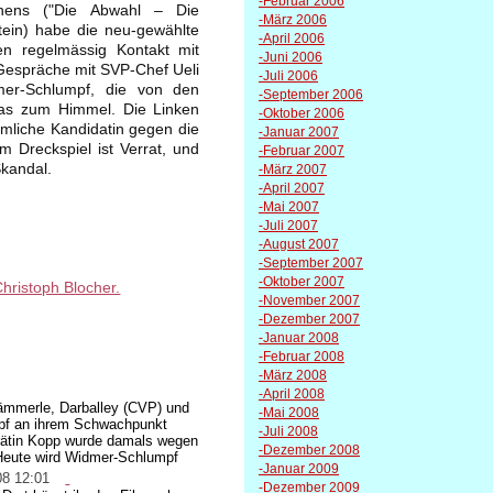
-Februar 2006
hens ("Die Abwahl – Die
-März 2006
ein) habe die neu-gewählte
-April 2006
en regelmässig Kontakt mit
-Juni 2006
Gespräche mit SVP-Chef Ueli
-Juli 2006
mer-Schlumpf, die von den
-September 2006
was zum Himmel. Die Linken
-Oktober 2006
mliche Kandidatin gegen die
-Januar 2007
Dreckspiel ist Verrat, und
-Februar 2007
Skandal.
-März 2007
-April 2007
-Mai 2007
-Juli 2007
-August 2007
-September 2007
-Oktober 2007
hristoph Blocher.
-November 2007
-Dezember 2007
-Januar 2008
-Februar 2008
-März 2008
-April 2008
Hämmerle, Darballey (CVP) und
-Mai 2008
mpf an ihrem Schwachpunkt
-Juli 2008
esrätin Kopp wurde damals wegen
-Dezember 2008
 Heute wird Widmer-Schlumpf
-Januar 2009
08 12:01
-Dezember 2009