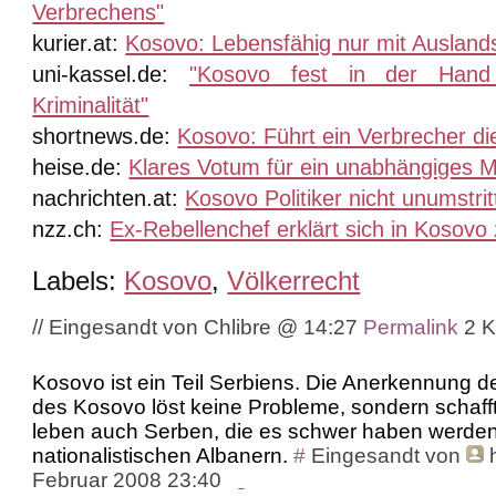
Verbrechens"
kurier.at:
Kosovo: Lebensfähig nur mit Auslands
uni-kassel.de:
"Kosovo fest in der Hand 
Kriminalität"
shortnews.de:
Kosovo: Führt ein Verbrecher d
heise.de:
Klares Votum für ein unabhängiges M
nachrichten.at:
Kosovo Politiker nicht unumstri
nzz.ch:
Ex-Rebellenchef erklärt sich in Kosov
Labels:
Kosovo
,
Völkerrecht
// Eingesandt von Chlibre @ 14:27
Permalink
2 
Kosovo ist ein Teil Serbiens. Die Anerkennung 
des Kosovo löst keine Probleme, sondern schaff
leben auch Serben, die es schwer haben werden
nationalistischen Albanern.
#
Eingesandt von
Februar 2008 23:40