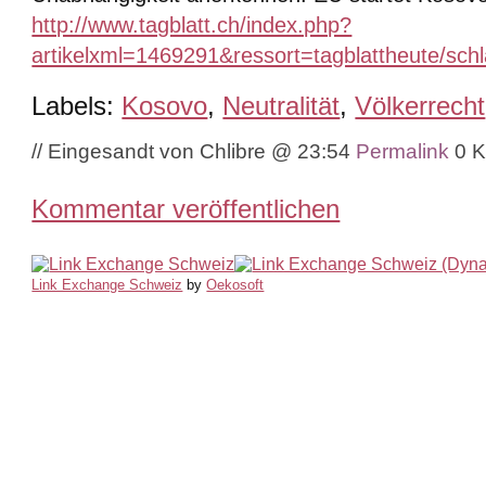
http://www.tagblatt.ch/index.php?
artikelxml=1469291&ressort=tagblattheute/sc
Labels:
Kosovo
,
Neutralität
,
Völkerrecht
// Eingesandt von Chlibre @ 23:54
Permalink
0 
Kommentar veröffentlichen
Link Exchange Schweiz
by
Oekosoft