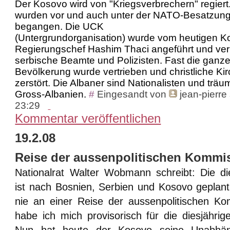
Der Kosovo wird von "Kriegsverbrechern" regiert
wurden vor und auch unter der NATO-Besatzun
begangen. Die UCK
(Untergrundorganisation) wurde vom heutigen K
Regierungschef Hashim Thaci angeführt und ver
serbische Beamte und Polizisten. Fast die ganze
Bevölkerung wurde vertrieben und christliche Ki
zerstört. Die Albaner sind Nationalisten und tr
Gross-Albanien.
#
Eingesandt von
jean-pierre 
23:29
Kommentar veröffentlichen
19.2.08
Reise der aussenpolitischen Kommi
Nationalrat Walter Wobmann schreibt:
Die di
ist nach Bosnien, Serbien und Kosovo geplan
nie an einer Reise der aussenpolitischen Ko
habe ich mich provisorisch für die diesjähri
Nun hat heute der Kosovo seine Unabhängi