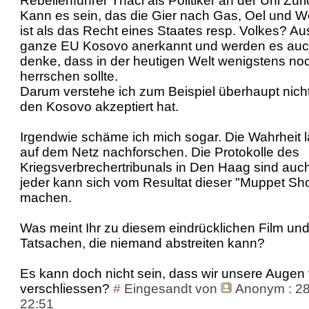
Rebellenführer Thaci als Politiker an der Uni Zür
Kann es sein, das die Gier nach Gas, Oel und W
ist als das Recht eines Staates resp. Volkes? Au
ganze EU Kosovo anerkannt und werden es auch 
denke, dass in der heutigen Welt wenigstens noc
herrschen sollte.
Darum verstehe ich zum Beispiel überhaupt nich
den Kosovo akzeptiert hat.
Irgendwie schäme ich mich sogar. Die Wahrheit lä
auf dem Netz nachforschen. Die Protokolle des
Kriegsverbrechertribunals in Den Haag sind auc
jeder kann sich vom Resultat dieser "Muppet Sho
machen.
Was meint Ihr zu diesem eindrücklichen Film un
Tatsachen, die niemand abstreiten kann?
Es kann doch nicht sein, dass wir unsere Augen 
verschliessen?
#
Eingesandt von
Anonym
: 2
22:51